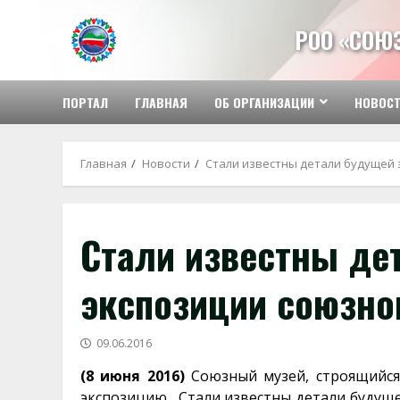
Перейти
к
РОО «СОЮ
содержимому
ПОРТАЛ
ГЛАВНАЯ
ОБ ОРГАНИЗАЦИИ
НОВОС
Главная
Новости
Стали известны детали будущей 
Стали известны де
экспозиции союзног
09.06.2016
(8 июня 2016)
Союзный музей, строящийся
экспозицию. Стали известны детали будуще